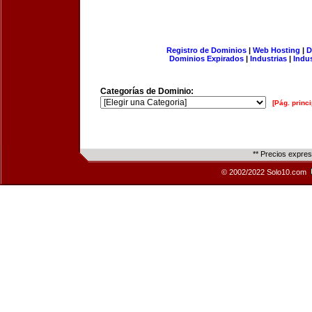
Registro de Dominios
|
Web Hosting
|
D
Dominios Expirados
|
Industrias
|
Indu
Categorías de Dominio:
[Pág. princi
** Precios expre
© 2002/2022 Solo10.com