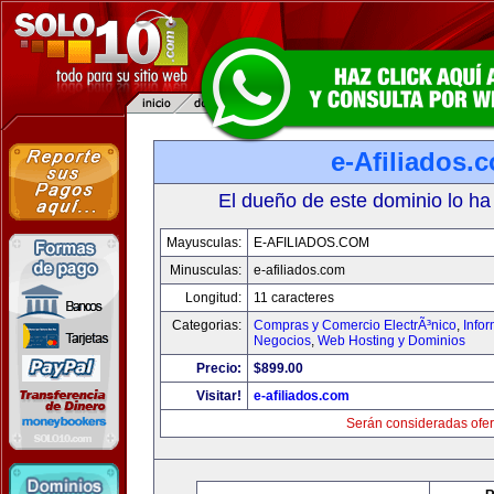
e-Afiliados.
El dueño de este dominio lo ha
Mayusculas:
E-AFILIADOS.COM
Minusculas:
e-afiliados.com
Longitud:
11 caracteres
Categorias:
Compras y Comercio ElectrÃ³nico
,
Info
Negocios
,
Web Hosting y Dominios
Precio:
$899.00
Visitar!
e-afiliados.com
Serán consideradas ofer