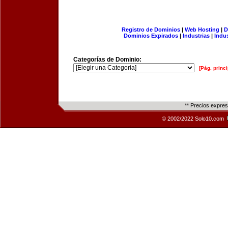
Registro de Dominios
|
Web Hosting
|
D
Dominios Expirados
|
Industrias
|
Indu
Categorías de Dominio:
[Pág. princi
** Precios expre
© 2002/2022 Solo10.com