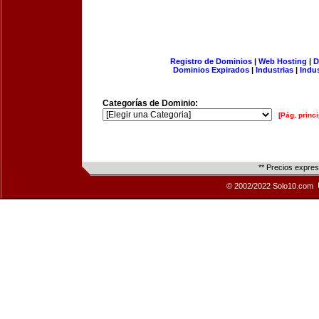
Registro de Dominios
|
Web Hosting
|
D
Dominios Expirados
|
Industrias
|
Indu
Categorías de Dominio:
[Pág. princi
** Precios expre
© 2002/2022 Solo10.com