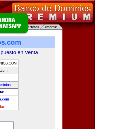
os.com
 puesto en Venta
NIOS.COM
s.com
ominios
ta!
s.com
tas