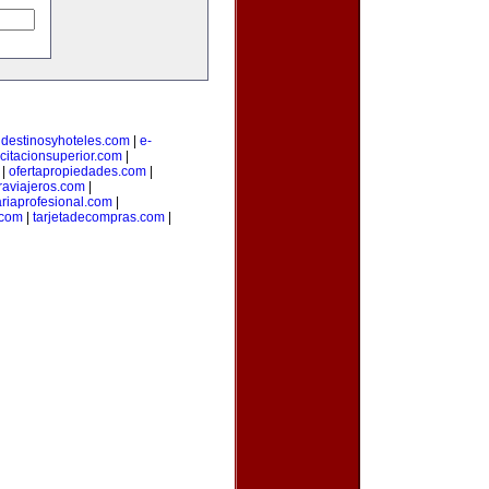
|
destinosyhoteles.com
|
e-
citacionsuperior.com
|
|
ofertapropiedades.com
|
aviajeros.com
|
ariaprofesional.com
|
.com
|
tarjetadecompras.com
|