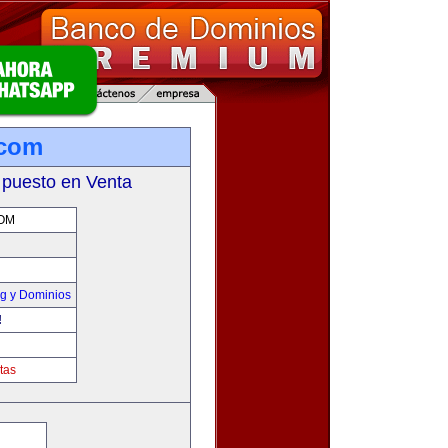
.com
 puesto en Venta
OM
g y Dominios
!
tas