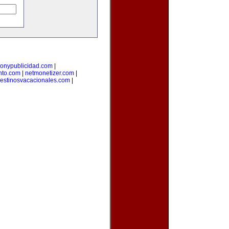
onypublicidad.com
|
nto.com
|
netmonetizer.com
|
estinosvacacionales.com
|