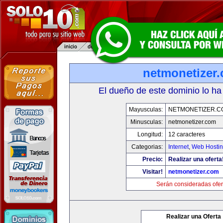
netmonetizer
El dueño de este dominio lo ha
Mayusculas:
NETMONETIZER.C
Minusculas:
netmonetizer.com
Longitud:
12 caracteres
Categorias:
Internet
,
Web Hostin
Precio:
Realizar una oferta
Visitar!
netmonetizer.com
Serán consideradas ofer
Realizar una Oferta