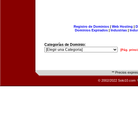
Registro de Dominios
|
Web Hosting
|
D
Dominios Expirados
|
Industrias
|
Indu
Categorías de Dominio:
[Pág. princi
** Precios expre
© 2002/2022 Solo10.com