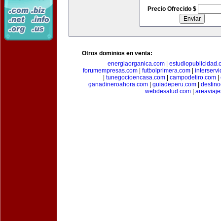
Precio Ofrecido $
Otros dominios en venta:
energiaorganica.com
|
estudiopublicidad.
forumempresas.com
|
futbolprimera.com
|
interserv
|
tunegocioencasa.com
|
campodetiro.com
|
ganadineroahora.com
|
guiadeperu.com
|
destin
webdesalud.com
|
areaviaj